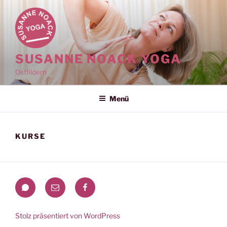
Zum
Inhalt
springen
SUSANNE NOACK YOGA
Ostfildern
Menü
KURSE
WhatsApp
Mail
Facebook
Stolz präsentiert von WordPress