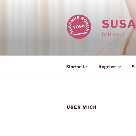
Zum
Inhalt
springen
SUSA
Ostfildern
Startseite
Angebot
S
ÜBER MICH