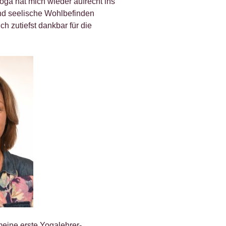
oga hat mich wieder aufrecht ins
und seelische Wohlbefinden
ch zutiefst dankbar für die
meine erste Yogalehrer-