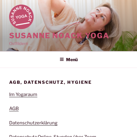
Zum
Inhalt
springen
SUSANNE NOACK YOGA
Ostfildern
Menü
AGB, DATENSCHUTZ, HYGIENE
Im Yogaraum
AGB
Datenschutzerklärung