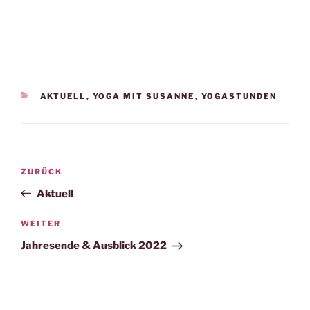
KATEGORIEN
AKTUELL
,
YOGA MIT SUSANNE
,
YOGASTUNDEN
Beitragsnavigation
Vorheriger
ZURÜCK
Beitrag
Aktuell
Nächster
WEITER
Beitrag
Jahresende & Ausblick 2022