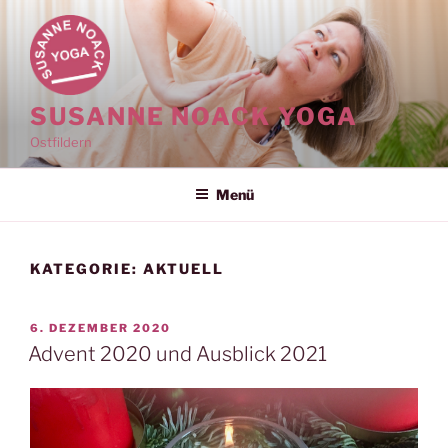
Zum
Inhalt
springen
SUSANNE NOACK YOGA
Ostfildern
Menü
KATEGORIE:
AKTUELL
VERÖFFENTLICHT
6. DEZEMBER 2020
AM
Advent 2020 und Ausblick 2021