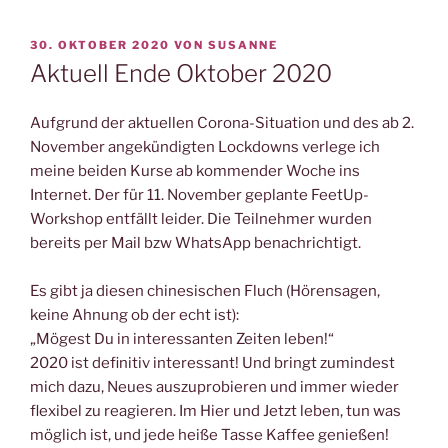
VERÖFFENTLICHT
30. OKTOBER 2020
VON
SUSANNE
AM
Aktuell Ende Oktober 2020
Aufgrund der aktuellen Corona-Situation und des ab 2.
November angekündigten Lockdowns verlege ich
meine beiden Kurse ab kommender Woche ins
Internet. Der für 11. November geplante FeetUp-
Workshop entfällt leider. Die Teilnehmer wurden
bereits per Mail bzw WhatsApp benachrichtigt.
Es gibt ja diesen chinesischen Fluch (Hörensagen,
keine Ahnung ob der echt ist):
„Mögest Du in interessanten Zeiten leben!“
2020 ist definitiv interessant! Und bringt zumindest
mich dazu, Neues auszuprobieren und immer wieder
flexibel zu reagieren. Im Hier und Jetzt leben, tun was
möglich ist, und jede heiße Tasse Kaffee genießen!