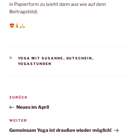
in Papierform zu (sieht dann aus wie auf dem
Beitragsbild).
KATEGORIEN
YOGA MIT SUSANNE
,
GUTSCHEIN
,
YOGASTUNDEN
Beitragsnavigation
Vorheriger
ZURÜCK
Beitrag
Neues im April
Nächster
WEITER
Beitrag
Gemeinsam Yoga ist draußen wieder möglich!