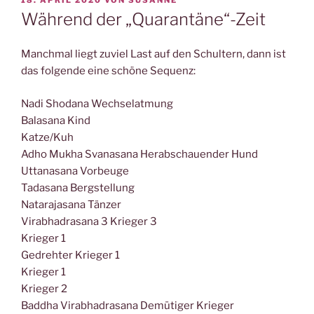
AM
Während der „Quarantäne“-Zeit
Manchmal liegt zuviel Last auf den Schultern, dann ist
das folgende eine schöne Sequenz:
Nadi Shodana Wechselatmung
Balasana Kind
Katze/Kuh
Adho Mukha Svanasana Herabschauender Hund
Uttanasana Vorbeuge
Tadasana Bergstellung
Natarajasana Tänzer
Virabhadrasana 3 Krieger 3
Krieger 1
Gedrehter Krieger 1
Krieger 1
Krieger 2
Baddha Virabhadrasana Demütiger Krieger