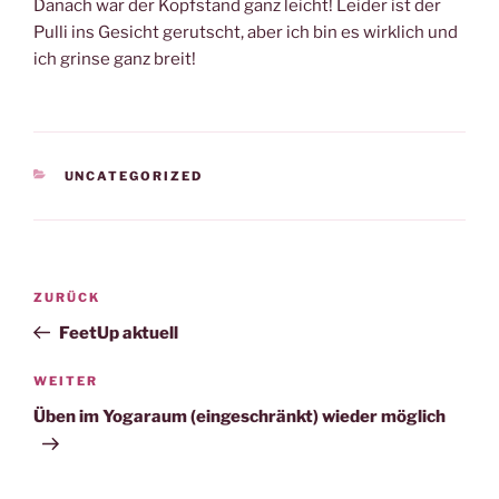
Danach war der Kopfstand ganz leicht! Leider ist der
Pulli ins Gesicht gerutscht, aber ich bin es wirklich und
ich grinse ganz breit!
KATEGORIEN
UNCATEGORIZED
Beitragsnavigation
Vorheriger
ZURÜCK
Beitrag
FeetUp aktuell
Nächster
WEITER
Beitrag
Üben im Yogaraum (eingeschränkt) wieder möglich