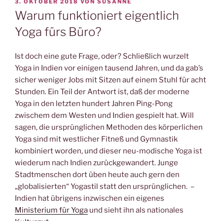
VERÖFFENTLICHT
3. OKTOBER 2018
VON
SUSANNE
AM
Warum funktioniert eigentlich
Yoga fürs Büro?
Ist doch eine gute Frage, oder? Schließlich wurzelt
Yoga in Indien vor einigen tausend Jahren, und da gab’s
sicher weniger Jobs mit Sitzen auf einem Stuhl für acht
Stunden. Ein Teil der Antwort ist, daß der moderne
Yoga in den letzten hundert Jahren Ping-Pong
zwischem dem Westen und Indien gespielt hat. Will
sagen, die ursprünglichen Methoden des körperlichen
Yoga sind mit westlicher Fitneß und Gymnastik
kombiniert worden, und dieser neu-modische Yoga ist
wiederum nach Indien zurückgewandert. Junge
Stadtmenschen dort üben heute auch gern den
„globalisierten“ Yogastil statt den ursprünglichen. –
Indien hat übrigens inzwischen ein eigenes
Ministerium für Yoga
und sieht ihn als nationales