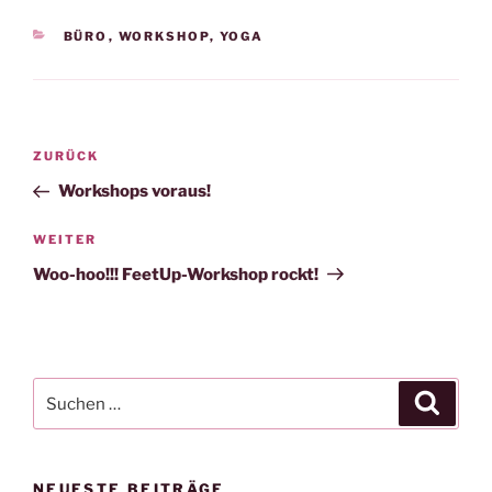
KATEGORIEN
BÜRO
,
WORKSHOP
,
YOGA
Beitragsnavigation
Vorheriger
ZURÜCK
Beitrag
Workshops voraus!
Nächster
WEITER
Beitrag
Woo-hoo!!! FeetUp-Workshop rockt!
Suchen
Suche
nach:
NEUESTE BEITRÄGE