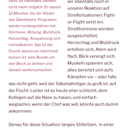
sieht, ist rationales Denken
wir ebenfalls noch in
nicht mehr möglich. Es dauert
unserer Reaktion auf
12 Minuten, bis der Körper
Streßsituationen: Fight-
das Überlebens-Programm
or-Flight setzt ein.
wieder runtergefahren hat,
Streßhormone werden
Hormone, Atmung, Blutdruck,
ausgeschüttet,
Herzschlag, Anspannung sich
Herzschlag und Blutdruck
normalisieren. Das ist der
erhöhen sich, Atem wird
Grund, warum es manchmal
flach, Blick verengt sich,
besser ist, eine Runde um
Muskeln spannen sich,
den Block zu drehen und
danach weiterzumachen.
alles bereitet sich aufs
Kämpfen vor – oder falls
das nicht geht, weil der Säbelzahntiger zu groß ist, auf
die Flucht. Leider ist es heute eher schlecht, dem
Kollegen auf die Nase zu hauen, und einfach
weglaufen, wenn der Chef was will, könnte auch dumm
ankommen.
Genau für diese Situation: langes Stillsitzen, in einer