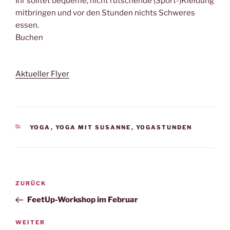
Ihr solltet bequeme, nicht rutschende (Sport-)Kleidung
mitbringen und vor den Stunden nichts Schweres
essen.
Buchen
Aktueller Flyer
KATEGORIEN
YOGA
,
YOGA MIT SUSANNE
,
YOGASTUNDEN
Beitragsnavigation
Vorheriger
ZURÜCK
Beitrag
FeetUp-Workshop im Februar
Nächster
WEITER