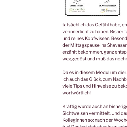
tatsächlich das Gefühl habe, en
verinnerlicht zu haben. Bisher
und reines Kopfwissen. Besond
der Mittagspause ins Shavasa
erzählt bekommen, ganz entspan
weggedöst und muß das noch
Da es in diesem Modul um die 
ich auch das Glück, zum Nachb
viele Tips und Hinweise zu be
wortwörtlich!
Kräftig wurde auch an bisheri
Sichtweisen vermittelt. Und das
Kolleginnen so: nach der Woche
tun! Das hat sich aber inzwis