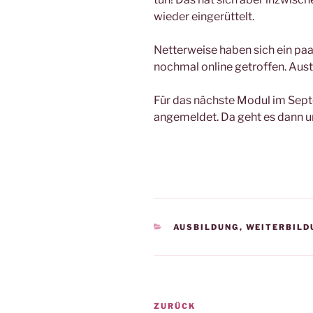
wieder eingerüttelt.
Netterweise haben sich ein p
nochmal online getroffen. Aus
Für das nächste Modul im Sept
angemeldet. Da geht es dann u
KATEGORIEN
AUSBILDUNG
,
WEITERBILD
Beitragsnavigation
Vorheriger
ZURÜCK