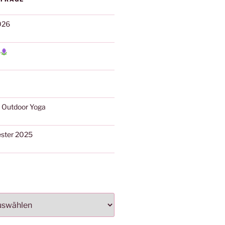
026
6
 Outdoor Yoga
ester 2025