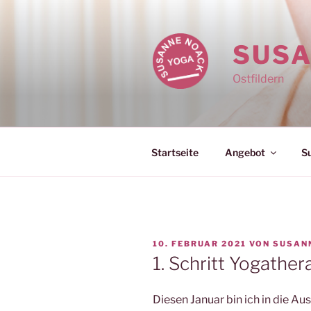
Zum
Inhalt
springen
SUSA
Ostfildern
Startseite
Angebot
S
VERÖFFENTLICHT
10. FEBRUAR 2021
VON
SUSAN
AM
1. Schritt Yogather
Diesen Januar bin ich in die A