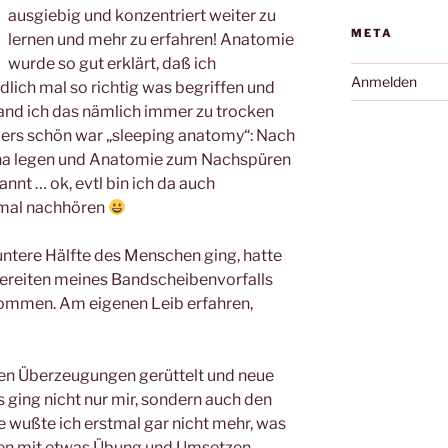
ausgiebig und konzentriert weiter zu
META
lernen und mehr zu erfahren! Anatomie
wurde so gut erklärt, daß ich
Anmelden
dlich mal so richtig was begriffen und
 fand ich das nämlich immer zu trocken
ers schön war „sleeping anatomy“: Nach
na legen und Anatomie zum Nachspüren
nt … ok, evtl bin ich da auch
mal nachhören
untere Hälfte des Menschen ging, hatte
ereiten meines Bandscheibenvorfalls
kommen. Am eigenen Leib erfahren,
gen Überzeugungen gerüttelt und neue
 ging nicht nur mir, sondern auch den
 wußte ich erstmal gar nicht mehr, was
chen mit etwas Übung und Umsetzen