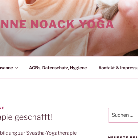
NNE NOACK YOGA
usanne
AGBs, Datenschutz, Hygiene
Kontakt & Impres
NE
Suchen
apie geschafft!
nach:
usbildung zur Svastha-Yogatherapie
NEUESTE BE