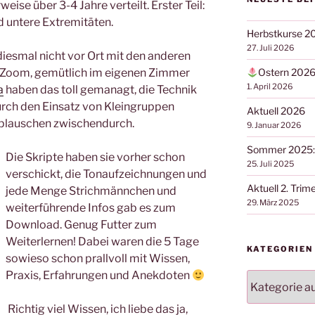
eise über 3-4 Jahre verteilt. Erster Teil:
 untere Extremitäten.
Herbstkurse 2
27. Juli 2026
smal nicht vor Ort mit den anderen
r Zoom, gemütlich im eigenen Zimmer
Ostern 202
1. April 2026
a
haben das toll gemanagt, die Technik
Durch den Einsatz von Kleingruppen
Aktuell 2026
 plauschen zwischendurch.
9. Januar 2026
Sommer 2025:
Die Skripte haben sie vorher schon
25. Juli 2025
verschickt, die Tonaufzeichnungen und
Aktuell 2. Trim
jede Menge Strichmännchen und
29. März 2025
weiterführende Infos gab es zum
Download. Genug Futter zum
Weiterlernen! Dabei waren die 5 Tage
KATEGORIEN
sowieso schon prallvoll mit Wissen,
Praxis, Erfahrungen und Anekdoten
Kategorien
Richtig viel Wissen, ich liebe das ja,