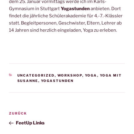
dem 25. Januar vormittags werde ich im Karls-
Gymnasium in Stuttgart
Yogastunden
anbieten. Dort
findet die jährliche Schülerakademie für 4.-7.-Klässler
statt. Begleitpersonen, Geschwister, Eltern, Lehrer ab
14 Jahren sind herzlich eingeladen, Yoga zu erleben.
KATEGORIEN
UNCATEGORIZED
,
WORKSHOP
,
YOGA
,
YOGA MIT
SUSANNE
,
YOGASTUNDEN
Beitragsnavigation
Vorheriger
ZURÜCK
Beitrag
FeetUp Links