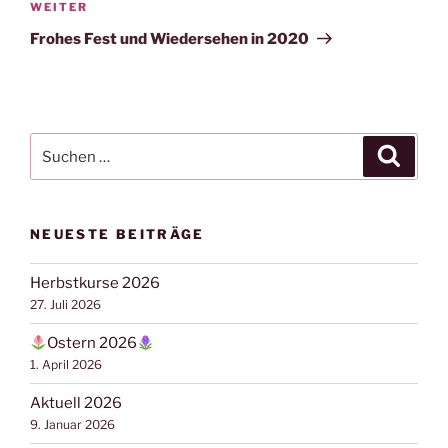
Nächster
WEITER
Beitrag
Frohes Fest und Wiedersehen in 2020
Suchen
Suche
nach:
NEUESTE BEITRÄGE
Herbstkurse 2026
27. Juli 2026
Ostern 2026
1. April 2026
Aktuell 2026
9. Januar 2026