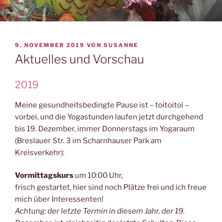
VERÖFFENTLICHT
9. NOVEMBER 2019
VON
SUSANNE
AM
Aktuelles und Vorschau
2019
Meine gesundheitsbedingte Pause ist – toitoitoi –
vorbei, und die Yogastunden laufen jetzt durchgehend
bis 19. Dezember, immer Donnerstags im Yogaraum
(Breslauer Str. 3 im Scharnhauser Park am
Kreisverkehr):
Vormittagskurs
um 10:00 Uhr,
frisch gestartet, hier sind noch Plätze frei und ich freue
mich über Interessenten!
Achtung: der letzte Termin in diesem Jahr, der 19.