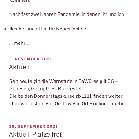
Nach fast zwei Jahren Pandemie, in denen Ihr und ich
flexibel und offen für Neues (online,
…
mehr ...
VERÖFFENTLICHT
3. NOVEMBER 2021
AM
Aktuell
Seit heute gilt die Warnstufe in BaWü: es gilt 3G –
Genesen, Geimpft, PCR-getestet.
Die beiden Donnerstagskurse ab 11.11. finden weiter
statt wie bisher: Vor-Ort bzw Vor-Ort + online.…
mehr ...
VERÖFFENTLICHT
16. SEPTEMBER 2021
AM
Aktuell: Plätze frei!