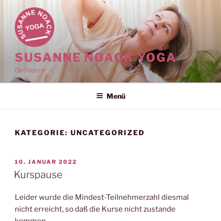
Zum
Inhalt
springen
SUSANNE NOACK YOGA
Ostfildern
Menü
KATEGORIE:
UNCATEGORIZED
VERÖFFENTLICHT
10. JANUAR 2022
AM
Kurspause
Leider wurde die Mindest-Teilnehmerzahl diesmal
nicht erreicht, so daß die Kurse nicht zustande
kommen.