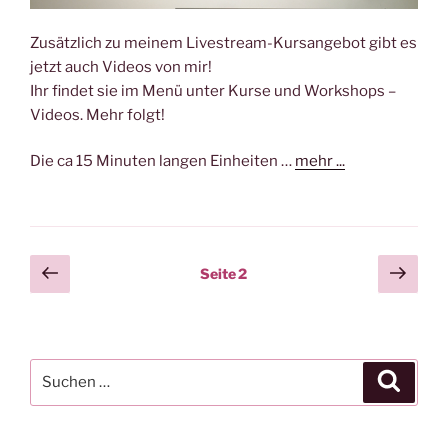
Zusätzlich zu meinem Livestream-Kursangebot gibt es
jetzt auch Videos von mir!
Ihr findet sie im Menü unter Kurse und Workshops –
Videos. Mehr folgt!
Die ca 15 Minuten langen Einheiten …
mehr ...
Seitennummerierung
Vorherige
Näch
Seite
2
Seite
Seit
der
Beiträge
Suchen
Suche
nach: