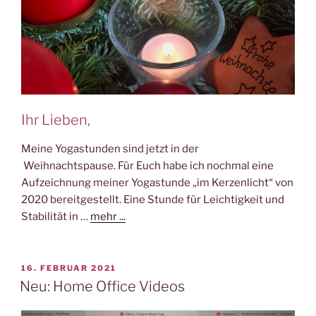
Ihr Lieben,
Meine Yogastunden sind jetzt in der
Weihnachtspause. Für Euch habe ich nochmal eine
Aufzeichnung meiner Yogastunde „im Kerzenlicht“ von
2020 bereitgestellt. Eine Stunde für Leichtigkeit und
Stabilität in …
mehr ...
VERÖFFENTLICHT
16. FEBRUAR 2021
AM
Neu: Home Office Videos