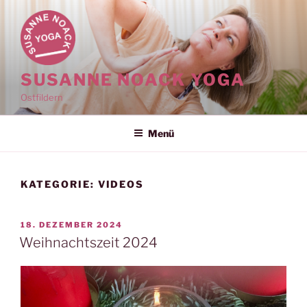
Zum
Inhalt
springen
SUSANNE NOACK YOGA
Ostfildern
Menü
KATEGORIE:
VIDEOS
VERÖFFENTLICHT
18. DEZEMBER 2024
AM
Weihnachtszeit 2024