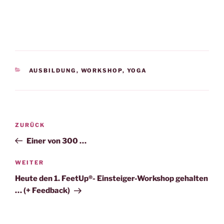
KATEGORIEN
AUSBILDUNG
,
WORKSHOP
,
YOGA
Beitragsnavigation
Vorheriger
ZURÜCK
Beitrag
Einer von 300 …
Nächster
WEITER
Beitrag
Heute den 1. FeetUp®- Einsteiger-Workshop gehalten
… (+ Feedback)