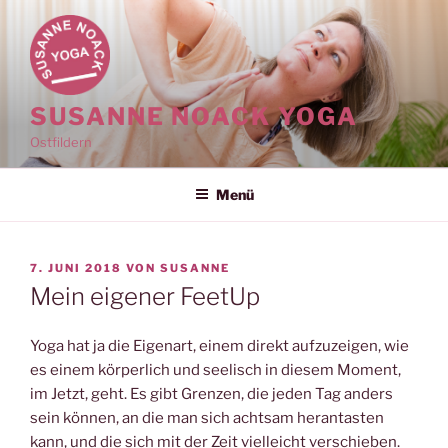
Zum
Inhalt
springen
SUSANNE NOACK YOGA
Ostfildern
Menü
VERÖFFENTLICHT
7. JUNI 2018
VON
SUSANNE
AM
Mein eigener FeetUp
Yoga hat ja die Eigenart, einem direkt aufzuzeigen, wie
es einem körperlich und seelisch in diesem Moment,
im Jetzt, geht. Es gibt Grenzen, die jeden Tag anders
sein können, an die man sich achtsam herantasten
kann, und die sich mit der Zeit vielleicht verschieben.