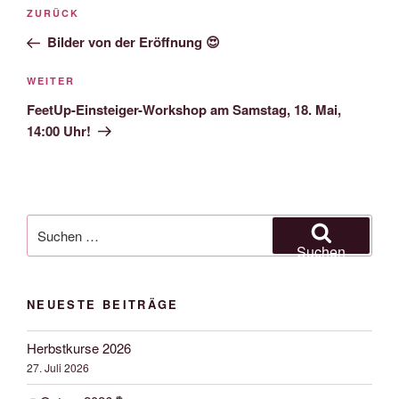
Beitragsnavigation
Vorheriger
ZURÜCK
Beitrag
Bilder von der Eröffnung 😍
Nächster
WEITER
Beitrag
FeetUp-Einsteiger-Workshop am Samstag, 18. Mai,
14:00 Uhr!
Suchen
nach:
Suchen
NEUESTE BEITRÄGE
Herbstkurse 2026
27. Juli 2026